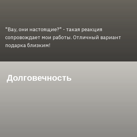
Только качественные
композиции ручной
работы
На консультации мы подберём идеальную
композиции под ваши задачи
и интерьер. Расскажу про материалы, сроки и
стоимость и отвечу на все вопросы.
+7
Нажимая на кнопку ‭«Отправить заявку»,
я подтверждаю свое согласие на
обработку персональных данных в
соответсвии с
Политикой в отношении
обработки персональных данных