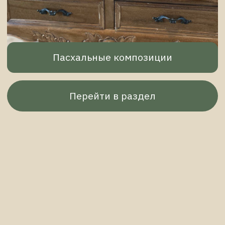
"Вау, они настоящие?" - такая реакция
сопровождает мои работы. Отличный вариант
подарка близким!
Долговечность