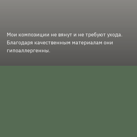
Оставить заявку
Политика конфиденциальности
ИП Лисицкая Оксана Григорьевна
ИНН: 331402331837
©
Ксения Лисицкая