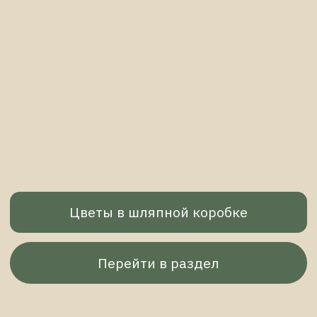
Мои композиции не вянут и не требуют ухода.
Благодаря качественным материалам они
гипоаллергенны.
Ксения Лисицкая
Привет, я дизайнер эксклюзивных цветочных
композиций и дизайнерских деревьев. За последние