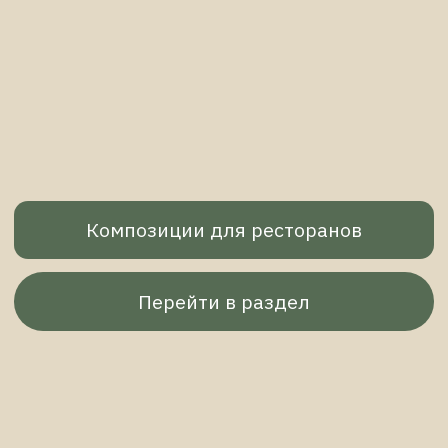
Что пишут клиенты о моих композициях
Отзывы
Видео
Процесс и готовые
работы