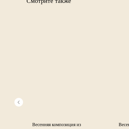
Смотрите также
озиция из
Весенняя композиция из
Весе