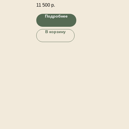
веток вербы,
дельфиниум, эвкалипт, маки, гортензия,
11 500
р.
цветущие ветки, кустовая роза и другая
декоративная зелень. Крафтовый
Подробнее
конверт-комплимент.
В корзину