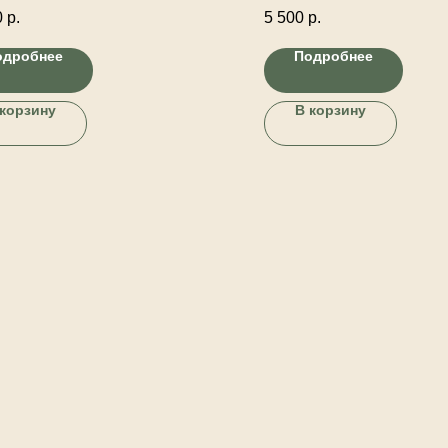
ая, эвкалипт и другая
искусственных тюльпанов, 
0
р.
5 500
р.
тивная зелень. Ваза керамика.
мимозы в декорированном
керамическом кашпо.
одробнее
Подробнее
 корзину
В корзину