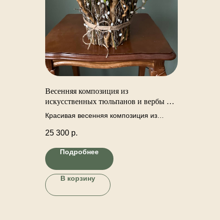
Весенняя композиция из
искусственных тюльпанов и вербы в
декоративном кашпо в стиле рустик.
Красивая весенняя композиция из
искусственные тюльпанов, веток вербы,
25 300
р.
мимозы и деревянного кашпо из веток
ручной работы. Высота 44 см. Диаметр
Подробнее
30 см.
В корзину