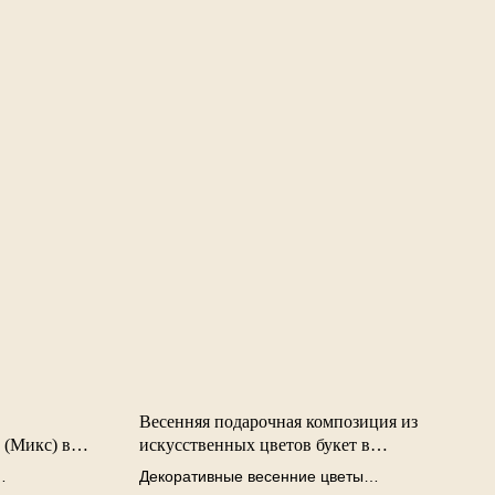
Весенняя подарочная композиция из
 (Микс) в
искусственных цветов букет в
конверте-комплименте с цветочным
Декоративные весенние цветы
принтом