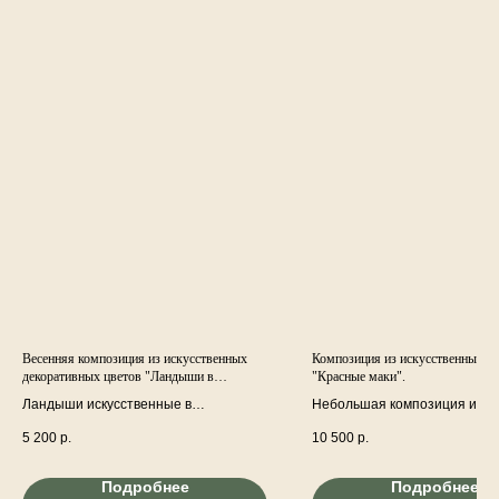
Весенняя композиция из искусственных
Композиция из искусственных ц
декоративных цветов "Ландыши в
"Красные маки".
стеклянной вазе"
Ландыши искусственные в
Небольшая композиция из
стеклянной прозрачной вазе.
искусственных красных маков
5 200
р.
10 500
р.
декоративной оранжевой
керамической вазе.
Подробнее
Подробнее