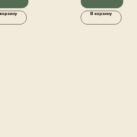
твенные осенние цветы,
тивные осенние ветки.
 корзину
В корзину