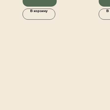
искусс
декора
В корзину
В