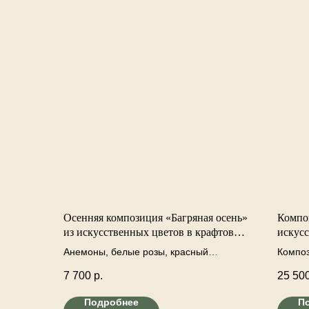
Осенняя композиция «Багряная осень»
Компо
из искусственных цветов в крафтовом
искусс
конверте
искус
Анемоны, белые розы, красный
Композ
осень"
эвкалипт, декоративные ягоды и
цветов
7 700
р.
25 50
осенняя зелень.
тыкве.
искусс
Подробнее
П