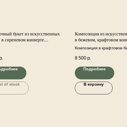
очный букет из искусственных
Композиция из искусстве
 в сиреневом конверте
в бежевом, крафтовом кон
лименте
комплименте.
Композиция в крафтовом б
конверте с искусственными
р.
8 500
р.
составе: искусственные ро
гортензия, роза кустовая, в
одробнее
Подробнее
листьями и другая искусст
декоративная зелень.
t of stock
В корзину