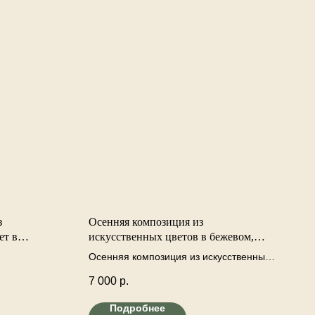
з
Осенняя композиция из
ет в
искусственных цветов в бежевом,
цветочным
крафтовом конверте-комплименте.
Осенняя композиция из искусственных
цветов и веток в крафтовом бежевом
7 000
р.
конверте. В составе: искусственные
георгины огненно-красные, нигелла
Подробнее