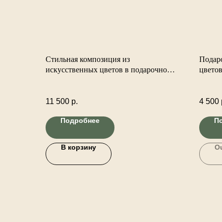
Стильная композиция из
Подар
искусственных цветов в подарочном
цветов
конверте-комплименте.
-комп
11 500
р.
4 500
Подробнее
П
В корзину
Ou