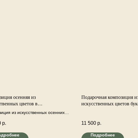
зиция осенняя из
Подарочная композиция и
твенных цветов в
искусственных цветов бук
ственной тыкве "Красочная
конверте-комплименте с 
иция из искусственных осенних
.
принтом
 в искусственной живописной
0
р.
11 500
р.
 В составе композиции использую
твенную декорированную тыкву ,
одробнее
Подробнее