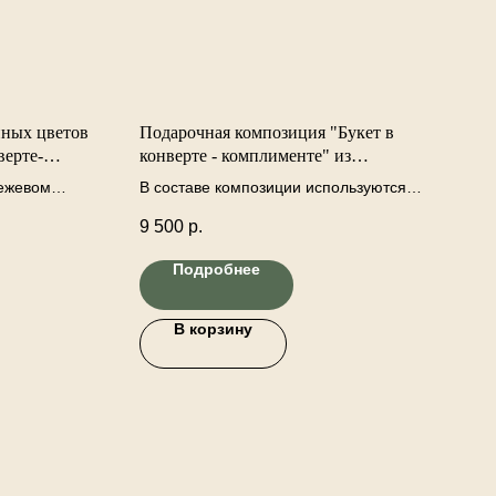
нных цветов
Подарочная композиция "Букет в
верте-
конверте - комплименте" из
искусственных цветов
ежевом
В составе композиции используются
 цветами. В
только качественные реалистичные
9 500
р.
зы розовые,
цветы; аспарагус, лизиантус, мак
етки с
желтый, гревиллея, тюльпан, анемон,
Подробнее
венная
эвкалипт, астильба, ветки декоративные,
розы кустовые.
В корзину