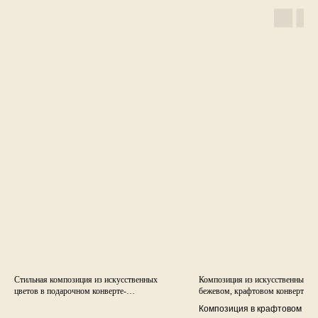
Стильная композиция из искусственных
Композиция из искусственных цв
цветов в подарочном конверте-
бежевом, крафтовом конверте-
комплименте.
комплименте.
Композиция в крафтовом бе