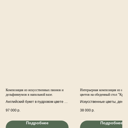
Композиция из искусственных пионов и
Интерьерная композиция из иск
дельфиниумов в напольной вазе.
цветов на обеденный стол "Крас
Английский букет в пудровом цвете с
Искусственные цветы, декор
пионами и дельфиниумами в
ветки и зелень. Ваза лепнин
97 000
р.
38 000
р.
напольной вазе. Напольная
работа.
композиция.
Подробнее
Подробнее