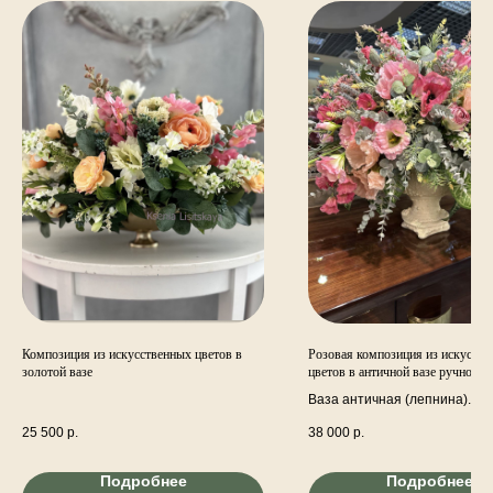
Композиция из искусственных цветов в
Розовая композиция из искусств
золотой вазе
цветов в античной вазе ручной р
(лепнина)
Ваза античная (лепнина).
Искусственные реалистичны
25 500
р.
38 000
р.
розовом цвете.
Подробнее
Подробнее