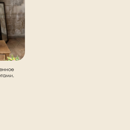
венное
етами.
декоративных
твол
вянный.