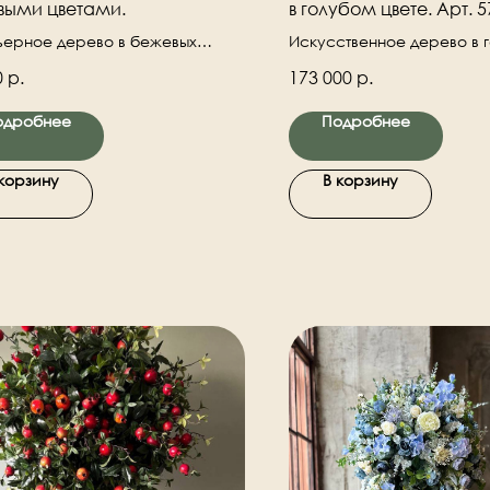
выми цветами.
в голубом цвете. Арт. 5
Интерьерная композиц
ьерное дерево в бежевых
Искусственное дерево в 
Высота 186 см.
. Декоративное дерево.
цвете с пионами, гортенз
0
р.
173 000
р.
кустовыми розами. Ручна
Декорированное кашпо,
одробнее
Подробнее
декорированные натура
деревянные стволы. Дере
под интерьер клиента. На
 корзину
В корзину