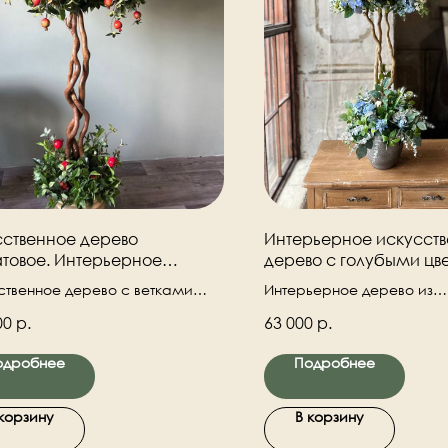
ственное дерево
Интерьерное искусст
товое. Интерьерное
дерево с голубыми цв
ственное дерево.
ственное дерево с ветками
Интерьерное дерево из
а. Высокое, высота два метра.
искусственных цветов и 
00
р.
63 000
р.
веток премиум класса. С
дерева натуральный дере
одробнее
Подробнее
 корзину
В корзину