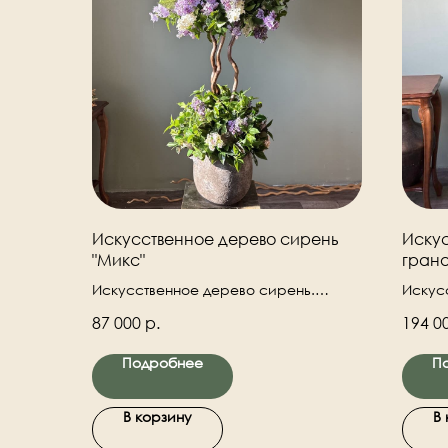
Искусственное дерево сирень
Искус
"Микс"
грана
искус
Искусственное дерево сирень.
Искус
Высокое искусственное дерево с
гранат
87 000
р.
194 0
сиренью в кашпо. Высота 145 см.
Подробнее
П
В корзину
В