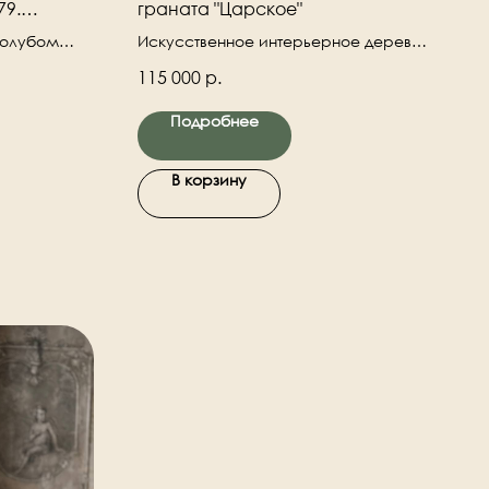
79.
граната "Царское"
ия.
голубом
Искусственное интерьерное дерево
ией,
с ветками граната и другими
115 000
р.
я работа.
искусственными ветками в
керамическом декорированном
Подробнее
льные
кашпо. Натуральный деревянный
во сделано
ствол.
 заказ.
В корзину