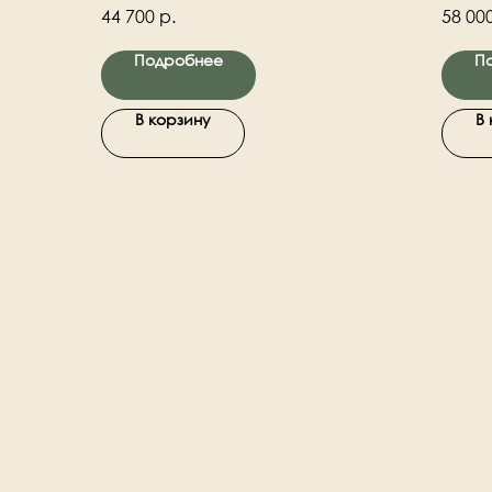
декоративных веток. Натуральный
44 700
р.
58 00
деревянный ствол.
Подробнее
П
В корзину
В