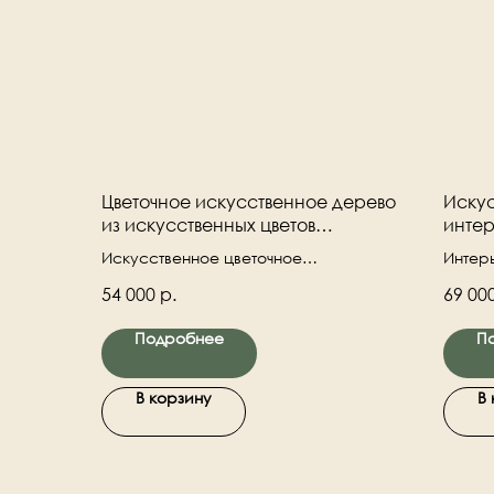
Цветочное искусственное дерево
Искус
из искусственных цветов
интер
"Винтажное"
грана
Искусственное цветочное
Интер
интерьерное дерево. Натуральный
декора
54 000
р.
69 00
деревянный ствол. Авторская ручная
Ствол 
работа.
Подробнее
П
В корзину
В