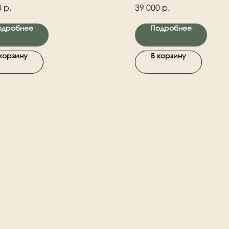
искусственных бежевых цв
0
р.
39 000
р.
натуральный деревянный.
Украшение для дома.
одробнее
Подробнее
 корзину
В корзину