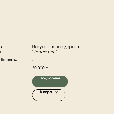
з
Искусственное дерево
и
"Красочное".
веточное"
я Вашего
ьный ,
Интерьерное дерево из
30 000
р.
искусственных цветов "Красочное".
Ствол деревянный.
Подробнее
В корзину