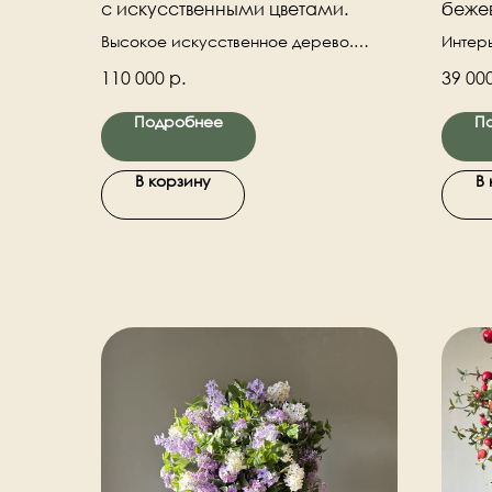
с искусственными цветами.
беже
Высокое искусственное дерево.
Интер
Искусственные цветы и ветки.
тонах
110 000
р.
39 00
Деревянный натуральный ствол.
Подробнее
П
В корзину
В