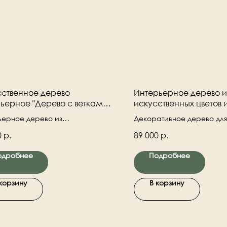
ственное дерево
Интерьерное дерево и
ьерное "Дерево с ветками
искусственных цветов 
та"
декоративных веток "Ц
ьерное дерево из
Декоративное дерево дл
тивных веток граната и цветов.
интерьера. Ствол натурал
0
р.
89 000
р.
- натуральное дерево.
деревянный.
одробнее
Подробнее
 корзину
В корзину