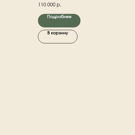
етов. Ствол
декоративных осенних веток, яблок,
110 000
р.
натуральный деревянный ствол.
Подробнее
В корзину