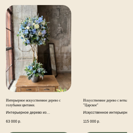
Интерьерное искусственное дерево с
Искусственное дерево с ветками 
голубыми цветами.
"Царское"
Интерьерное дерево из
Искусственное интерьерное 
искусственных цветов и декоративных
ветками граната и другими
63 000
р.
115 000
р.
веток премиум класса. Ствол дерева
искусственными ветками в
натуральный деревянный.
керамическом декорированн