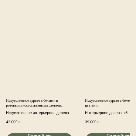
Искусственное дерево с белыми и
Искусственное дерево с бежевы
розовыми искусственными цветами
цветами.
"Нежность"
Искусственное интерьерное дерево с
Интерьерное дерево в беже
белыми и розовыми цветами;
тонах. Декоративное дерево.
42 000
р.
39 000
р.
пионами, анемонами и другой
декоративной зеленью и ветками в
керамическом декорированном
Подробнее
Подробнее