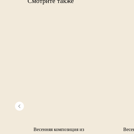
Смотрите также
ция из
Весенняя композиция из
Весе