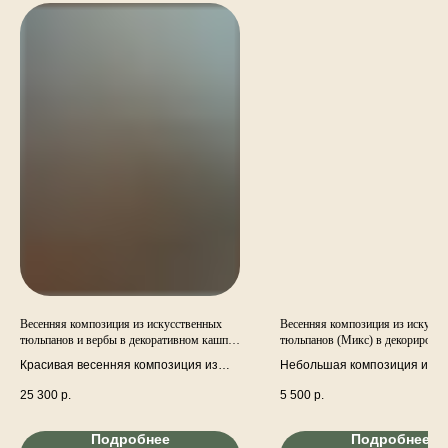
Весенняя композиция из искусственных
Весенняя композиция из искусс
тюльпанов и вербы в декоративном кашпо
тюльпанов (Микс) в декорирован
в стиле рустик.
Красивая весенняя композиция из
Небольшая композиция из
искусственные тюльпанов, веток
искусственных тюльпанов, ве
25 300
р.
5 500
р.
вербы, мимозы и деревянного кашпо
вербы, мимозы в декориров
из веток ручной работы. Высота 44
керамическом кашпо.
см. Диаметр 30 см.
Подробнее
Подробнее