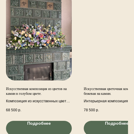
Искусственная композиция из цветов на
Искусственная цветочная компо
камин в голубом цвете.
бежевая на камин.
Композиция из искусственных цветов
Интерьерная композиция из
и декоративных веток на камин в
искусственных цветов на кам
68 500
р.
78 500
р.
голубом цвете.
Королевский дельфиниум, п
анемоны, эвкалипт, гортензия
магнолии сиреневой и кремо
Подробнее
Подробнее
гортензия бежевая, анемон 
скабиоза, , космея, кремовые