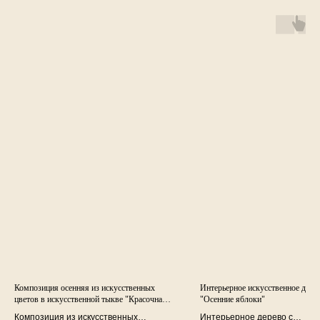
Композиция осенняя из искусственных
Интерьерное искусственное дере
цветов в искусственной тыкве "Красочная
"Осенние яблоки"
осень".
Композиция из искусственных
Интерьерное дерево с