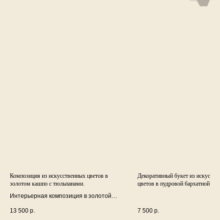
Композиция из искусственных цветов в
Декоративный букет из искусств
золотом кашпо с тюльпанами.
цветов в пудровой бархатной шл
коробке
Интерьерная композиция в золотой
керамической вазе с искусственными
13 500
р.
7 500
р.
цветами: красными и персиковыми